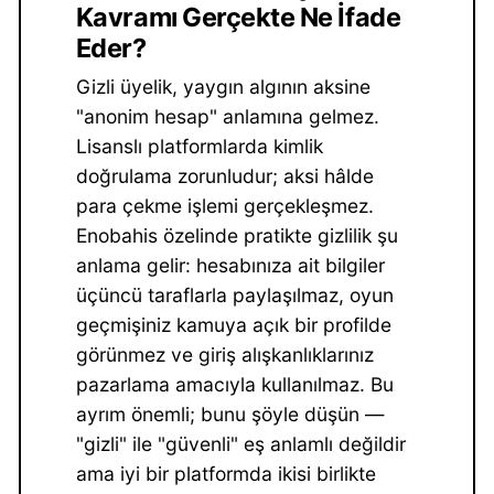
Kavramı Gerçekte Ne İfade
Eder?
Gizli üyelik, yaygın algının aksine
"anonim hesap" anlamına gelmez.
Lisanslı platformlarda kimlik
doğrulama zorunludur; aksi hâlde
para çekme işlemi gerçekleşmez.
Enobahis özelinde pratikte gizlilik şu
anlama gelir: hesabınıza ait bilgiler
üçüncü taraflarla paylaşılmaz, oyun
geçmişiniz kamuya açık bir profilde
görünmez ve giriş alışkanlıklarınız
pazarlama amacıyla kullanılmaz. Bu
ayrım önemli; bunu şöyle düşün —
"gizli" ile "güvenli" eş anlamlı değildir
ama iyi bir platformda ikisi birlikte