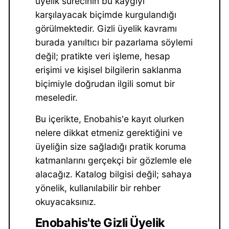
üyelik sürecinin bu kaygıyı
karşılayacak biçimde kurgulandığı
görülmektedir. Gizli üyelik kavramı
burada yanıltıcı bir pazarlama söylemi
değil; pratikte veri işleme, hesap
erişimi ve kişisel bilgilerin saklanma
biçimiyle doğrudan ilgili somut bir
meseledir.
Bu içerikte, Enobahis'e kayıt olurken
nelere dikkat etmeniz gerektiğini ve
üyeliğin size sağladığı pratik koruma
katmanlarını gerçekçi bir gözlemle ele
alacağız. Katalog bilgisi değil; sahaya
yönelik, kullanılabilir bir rehber
okuyacaksınız.
Enobahis'te Gizli Üyelik