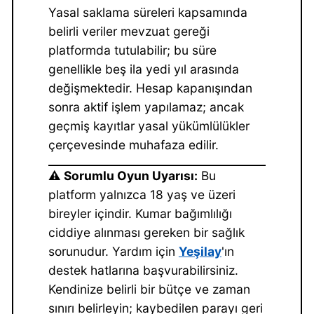
Yasal saklama süreleri kapsamında
belirli veriler mevzuat gereği
platformda tutulabilir; bu süre
genellikle beş ila yedi yıl arasında
değişmektedir. Hesap kapanışından
sonra aktif işlem yapılamaz; ancak
geçmiş kayıtlar yasal yükümlülükler
çerçevesinde muhafaza edilir.
⚠️ Sorumlu Oyun Uyarısı:
Bu
platform yalnızca 18 yaş ve üzeri
bireyler içindir. Kumar bağımlılığı
ciddiye alınması gereken bir sağlık
sorunudur. Yardım için
Yeşilay
'ın
destek hatlarına başvurabilirsiniz.
Kendinize belirli bir bütçe ve zaman
sınırı belirleyin; kaybedilen parayı geri