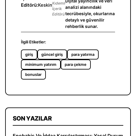
Dijital yayıncılık ve veri
Kıdemli
Editörü:
Keskin
analizi alanındaki
İçerik
tecrübesiyle, okurlarına
Editörü
detaylı ve güvenilir
rehberlik sunar.
İlgili Etiketler:
giriş
güncel giriş
para yatırma
minimum yatırım
para çekme
bonuslar
SON YAZILAR
Enobahis Ve İddaa Karşılaştırması: Yasal Durum