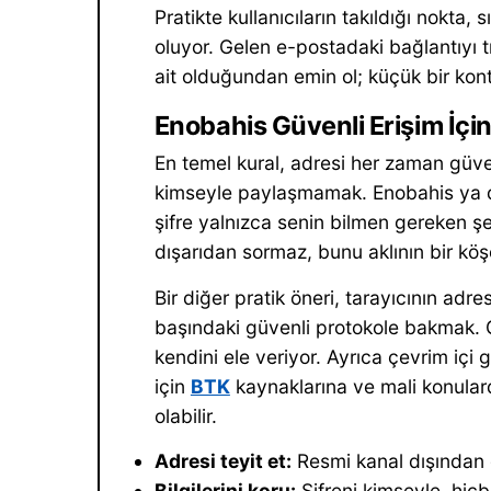
Pratikte kullanıcıların takıldığı nokta, 
oluyor. Gelen e-postadaki bağlantıyı
ait olduğundan emin ol; küçük bir kontr
Enobahis Güvenli Erişim İçin
En temel kural, adresi her zaman güveni
kimseyle paylaşmamak. Enobahis ya da
şifre yalnızca senin bilmen gereken şey
dışarıdan sormaz, bunu aklının bir köş
Bir diğer pratik öneri, tarayıcının adr
başındaki güvenli protokole bakmak. 
kendini ele veriyor. Ayrıca çevrim içi g
için
BTK
kaynaklarına ve mali konula
olabilir.
Adresi teyit et:
Resmi kanal dışından g
Bilgilerini koru:
Şifreni kimseyle, hiç