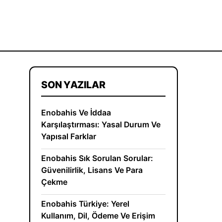
SON YAZILAR
Enobahis Ve İddaa
Karşılaştırması: Yasal Durum Ve
Yapısal Farklar
Enobahis Sık Sorulan Sorular:
Güvenilirlik, Lisans Ve Para
Çekme
Enobahis Türkiye: Yerel
Kullanım, Dil, Ödeme Ve Erişim