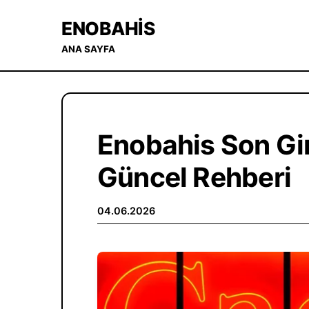
ENOBAHIS
ANA SAYFA
Enobahis Son Gir
Güncel Rehberi
04.06.2026