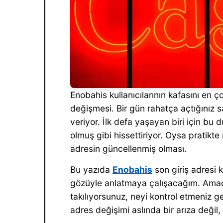
Enobahis kullanıcılarının kafasını en ço
değişmesi. Bir gün rahatça açtığınız s
veriyor. İlk defa yaşayan biri için bu d
olmuş gibi hissettiriyor. Oysa pratik
adresin güncellenmiş olması.
Bu yazıda
Enobahis
son giriş adresi k
gözüyle anlatmaya çalışacağım. Amacı
takılıyorsunuz, neyi kontrol etmeniz g
adres değişimi aslında bir arıza değil,