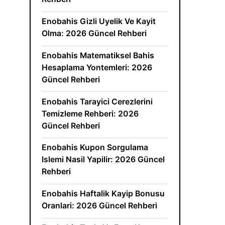
Enobahis Gizli Uyelik Ve Kayit
Olma: 2026 Güncel Rehberi
Enobahis Matematiksel Bahis
Hesaplama Yontemleri: 2026
Güncel Rehberi
Enobahis Tarayici Cerezlerini
Temizleme Rehberi: 2026
Güncel Rehberi
Enobahis Kupon Sorgulama
Islemi Nasil Yapilir: 2026 Güncel
Rehberi
Enobahis Haftalik Kayip Bonusu
Oranlari: 2026 Güncel Rehberi