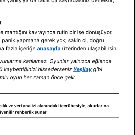
le yanlış ya da taklit bir sayfadasınız demektir;
a
e mantığını kavrayınca rutin bir işe dönüşüyor.
e panik yapmana gerek yok; sakin ol, doğru
aha fazla içeriğe
anasayfa
üzerinden ulaşabilirsin.
yunlarına katılamaz. Oyunlar yalnızca eğlence
olü kaybettiğinizi hissederseniz
Yeşilay
gibi
umlu oyun her zaman önce gelir.
ncılık ve veri analizi alanındaki tecrübesiyle, okurlarına
üvenilir rehberlik sunar.