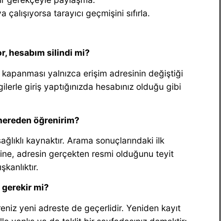
 çalışıyorsa tarayıcı geçmişini sıfırla.
r, hesabım silindi mi?
n kapanması yalnızca erişim adresinin değiştiği
ilerle giriş yaptığınızda hesabınız olduğu gibi
 nereden öğrenirim?
sağlıklı kaynaktır. Arama sonuçlarındaki ilk
ne, adresin gerçekten resmi olduğunu teyit
şkanlıktır.
gerekir mi?
eniz yeni adreste de geçerlidir. Yeniden kayıt