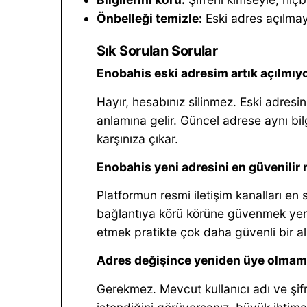
Önbelleği temizle:
Eski adres açılmaya
Sık Sorulan Sorular
Enobahis eski adresim artık açılmıyo
Hayır, hesabınız silinmez. Eski adresi
anlamına gelir. Güncel adrese aynı bilg
karşınıza çıkar.
Enobahis yeni adresini en güvenilir
Platformun resmi iletişim kanalları en 
bağlantıya körü körüne güvenmek yeri
etmek pratikte çok daha güvenli bir alı
Adres değişince yeniden üye olmam 
Gerekmez. Mevcut kullanıcı adı ve şifr