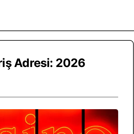
iş Adresi: 2026