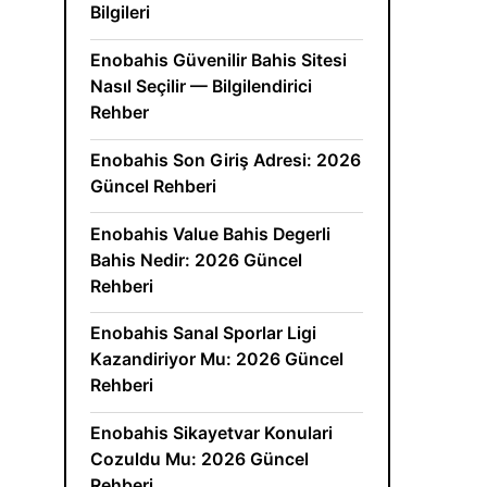
Bilgileri
Enobahis Güvenilir Bahis Sitesi
Nasıl Seçilir — Bilgilendirici
Rehber
Enobahis Son Giriş Adresi: 2026
Güncel Rehberi
Enobahis Value Bahis Degerli
Bahis Nedir: 2026 Güncel
Rehberi
Enobahis Sanal Sporlar Ligi
Kazandiriyor Mu: 2026 Güncel
Rehberi
Enobahis Sikayetvar Konulari
Cozuldu Mu: 2026 Güncel
Rehberi