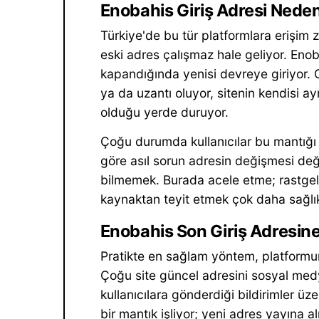
Enobahis Giriş Adresi Neden
Türkiye'de bu tür platformlara erişim 
eski adres çalışmaz hale geliyor. Eno
kapandığında yenisi devreye giriyor.
ya da uzantı oluyor, sitenin kendisi ay
olduğu yerde duruyor.
Çoğu durumda kullanıcılar bu mantığı 
göre asıl sorun adresin değişmesi değ
bilmemek. Burada acele etme; rastgele
kaynaktan teyit etmek çok daha sağlıklı
Enobahis Son Giriş Adresine 
Pratikte en sağlam yöntem, platformun 
Çoğu site güncel adresini sosyal medya
kullanıcılara gönderdiği bildirimler ü
bir mantık işliyor; yeni adres yayına 