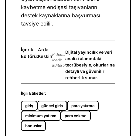
kaybetme endişesi taşıyanların
destek kaynaklarına başvurması
tavsiye edilir.
İçerik
Arda
—
Dijital yayıncılık ve veri
Kıdemli
Editörü:
Keskin
analizi alanındaki
İçerik
tecrübesiyle, okurlarına
Editörü
detaylı ve güvenilir
rehberlik sunar.
İlgili Etiketler:
giriş
güncel giriş
para yatırma
minimum yatırım
para çekme
bonuslar